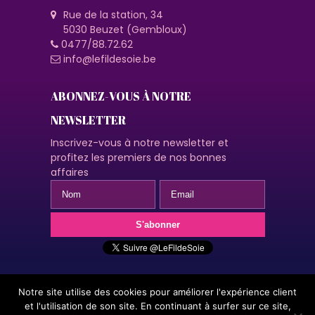
Rue de la station, 34
5030 Beuzet (Gembloux)
0477/88.72.62
info@lefildesoie.be
ABONNEZ-VOUS À NOTRE
NEWSLETTER
Inscrivez-vous à notre newsletter et
profitez les premiers de nos bonnes
affaires
Notre site utilise des cookies pour améliorer l'expérience client
© 2020 Le fil de soie | Design by A2Com | En naviguant sur ce
et l'utilisation de son site. En continuant à surfer sur ce site,