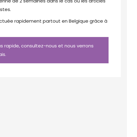
enne de 2 semaines dans le cas où les articles
stes.
ectuée rapidement partout en Belgique grâce à
 rapide, consultez-nous et nous verrons
is.