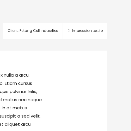
Client: Petang Cell Indusrties
Impression textile
 nulla a arcu.
eo. Etiam cursus
uis pulvinar felis,
 sed metus nec neque
. In et metus
scipit a sed velit.
et aliquet arcu