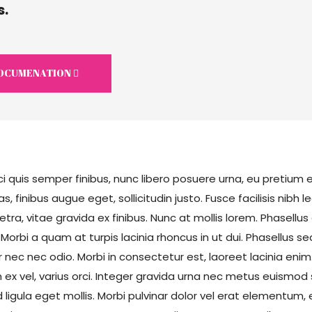
s.
DOCUMENATION
i quis semper finibus, nunc libero posuere urna, eu pretium ex
s, finibus augue eget, sollicitudin justo. Fusce facilisis nibh l
etra, vitae gravida ex finibus. Nunc at mollis lorem. Phasellus q
Morbi a quam at turpis lacinia rhoncus in ut dui. Phasellus
 nec nec odio. Morbi in consectetur est, laoreet lacinia enim
ex vel, varius orci. Integer gravida urna nec metus euismod su
 ligula eget mollis. Morbi pulvinar dolor vel erat elementum, 