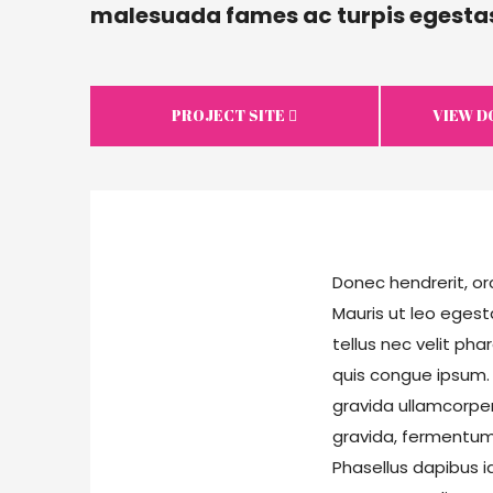
malesuada fames ac turpis egesta
PROJECT SITE
VIEW 
Donec hendrerit, orc
Mauris ut leo egesta
tellus nec velit phar
quis congue ipsum. 
gravida ullamcorper
gravida, fermentum 
Phasellus dapibus id