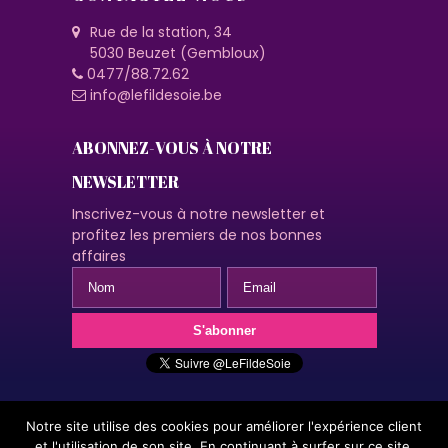
Rue de la station, 34
5030 Beuzet (Gembloux)
0477/88.72.62
info@lefildesoie.be
ABONNEZ-VOUS À NOTRE
NEWSLETTER
Inscrivez-vous à notre newsletter et
profitez les premiers de nos bonnes
affaires
Notre site utilise des cookies pour améliorer l'expérience client
© 2020 Le fil de soie | Design by A2Com | En naviguant sur ce
et l'utilisation de son site. En continuant à surfer sur ce site,