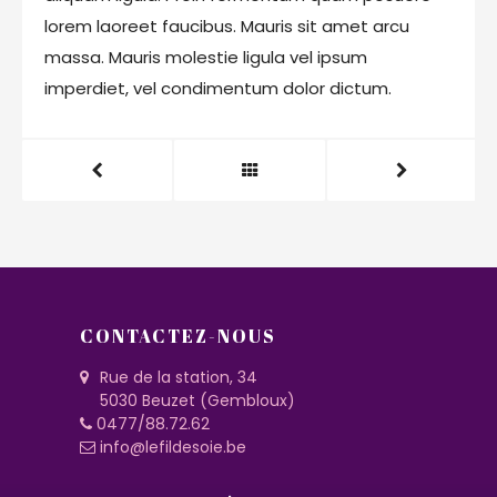
lorem laoreet faucibus. Mauris sit amet arcu
massa. Mauris molestie ligula vel ipsum
imperdiet, vel condimentum dolor dictum.
CONTACTEZ-NOUS
Rue de la station, 34
5030 Beuzet (Gembloux)
0477/88.72.62
info@lefildesoie.be