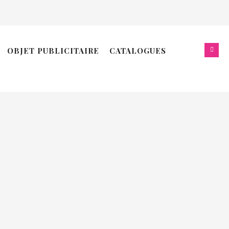
ERNIÈRES PROMOTIONS:
OBJET PUBLICITAIRE
CATALOGUES
oël 2025
ouveau site web !