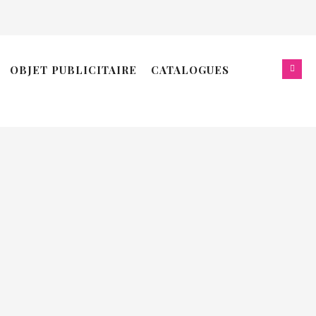
ERNIÈRES PROMOTIONS:
OBJET PUBLICITAIRE
CATALOGUES
oël 2025
ouveau site web !