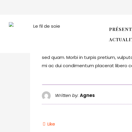
Oliver Murat
PRÉSENT
ACTUALI
Cras suscipit, libero nec congue volutpat,
sed quam. Morbi in turpis pretium, vulpu
mi ac dui condimentum placerat libero c
Written by:
Agnes
Like