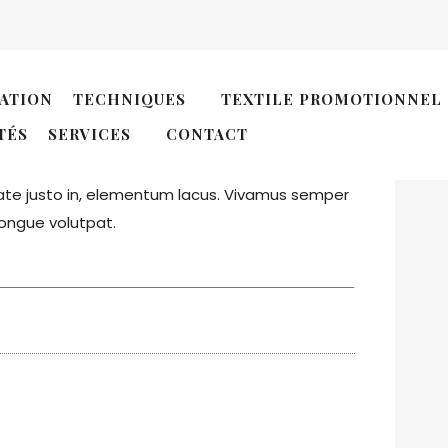
D
ATION
TECHNIQUES
TEXTILE PROMOTIONNEL
N
TÉS
SERVICES
CONTACT
 nisl massa sodales nibh, ac viverra arcu nulla
N
tate justo in, elementum lacus. Vivamus semper
ongue volutpat.