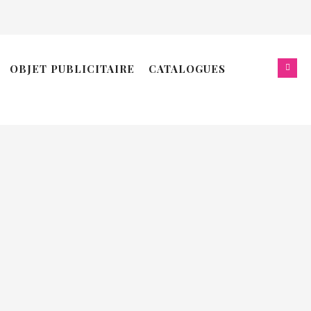
ERNIÈRES PROMOTIONS:
OBJET PUBLICITAIRE
CATALOGUES
oël 2025
ouveau site web !