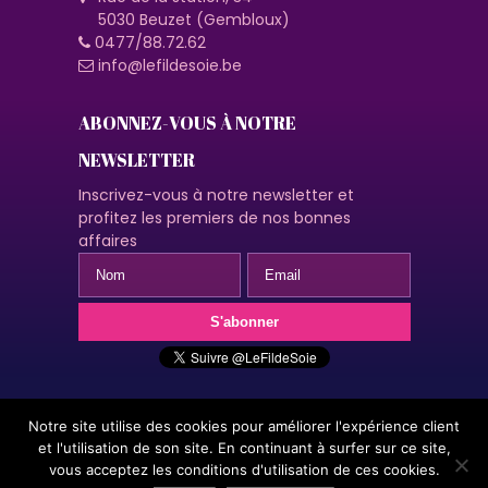
5030 Beuzet (Gembloux)
0477/88.72.62
info@lefildesoie.be
ABONNEZ-VOUS À NOTRE
NEWSLETTER
Inscrivez-vous à notre newsletter et
profitez les premiers de nos bonnes
affaires
Notre site utilise des cookies pour améliorer l'expérience client
© 2020 Le fil de soie | Design by A2Com | En naviguant sur ce
et l'utilisation de son site. En continuant à surfer sur ce site,
site, vous acceptez notre politique de confidentialité
vous acceptez les conditions d'utilisation de ces cookies.