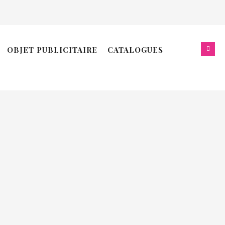
ERNIÈRES PROMOTIONS:
OBJET PUBLICITAIRE
CATALOGUES
oël 2025
ouveau site web !