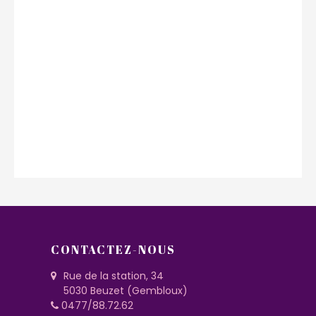
CONTACTEZ-NOUS
Rue de la station, 34
5030 Beuzet (Gembloux)
0477/88.72.62