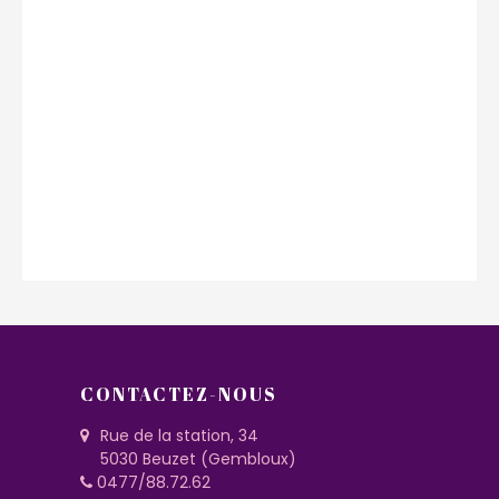
CONTACTEZ-NOUS
Rue de la station, 34
5030 Beuzet (Gembloux)
0477/88.72.62